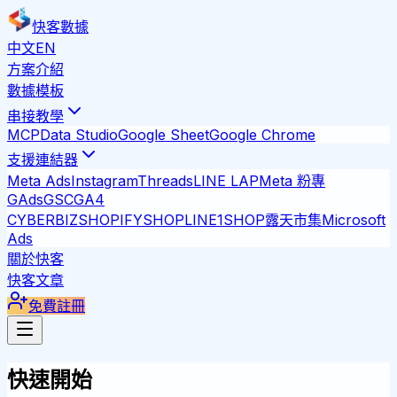
快客數據
中文
EN
方案介紹
數據模板
串接教學
MCP
Data Studio
Google Sheet
Google Chrome
支援連結器
Meta Ads
Instagram
Threads
LINE LAP
Meta 粉專
GAds
GSC
GA4
CYBERBIZ
SHOPIFY
SHOPLINE
1SHOP
露天市集
Microsoft
Ads
關於快客
快客文章
免費註冊
快速開始