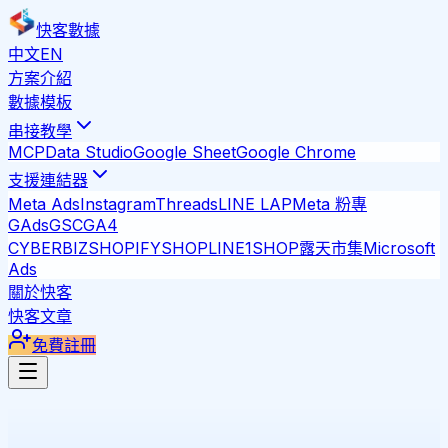
快客數據
中文
EN
方案介紹
數據模板
串接教學
MCP
Data Studio
Google Sheet
Google Chrome
支援連結器
Meta Ads
Instagram
Threads
LINE LAP
Meta 粉專
GAds
GSC
GA4
CYBERBIZ
SHOPIFY
SHOPLINE
1SHOP
露天市集
Microsoft
Ads
關於快客
快客文章
免費註冊