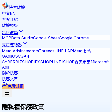
快客數據
中文
EN
方案介紹
數據模板
串接教學
MCP
Data Studio
Google Sheet
Google Chrome
支援連結器
Meta Ads
Instagram
Threads
LINE LAP
Meta 粉專
GAds
GSC
GA4
CYBERBIZ
SHOPIFY
SHOPLINE
1SHOP
露天市集
Microsoft
Ads
關於快客
快客文章
免費註冊
隱私權保護政策